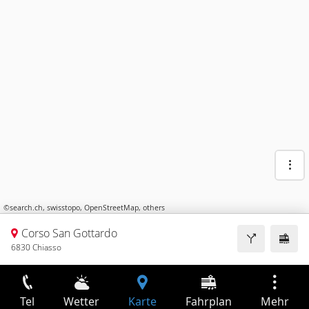
©
search.ch
,
swisstopo
,
OpenStreetMap
,
others
Corso San Gottardo
6830 Chiasso
Tel
Wetter
Karte
Fahrplan
Mehr