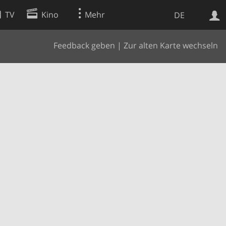
TV
Kino
Mehr
DE
Feedback geben
|
Zur alten Karte wechseln
Websuche
Apps