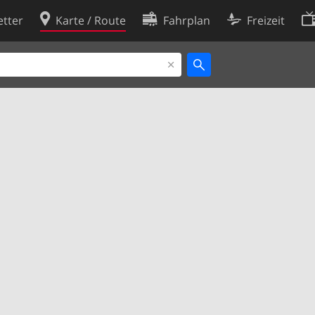
tter
Karte / Route
Fahrplan
Freizeit
Cookie-Richtlinie
ingungen
Cookie-Einstellungen
rklärung
Entwickler