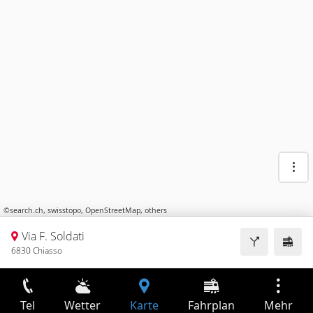
©
search.ch
,
swisstopo
,
OpenStreetMap
,
others
Via F. Soldati
6830 Chiasso
Tel
Wetter
Karte
Fahrplan
Mehr