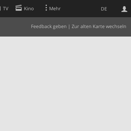
TV
Kino
Mehr
DE
Feedback geben
|
Zur alten Karte wechseln
Websuche
Apps