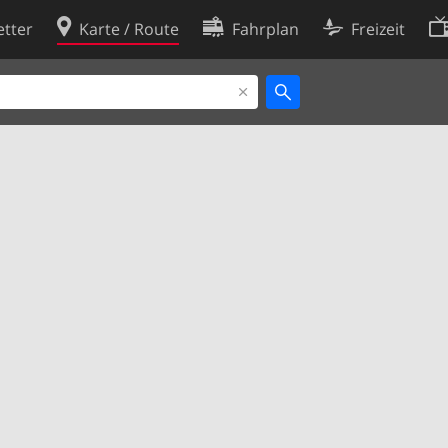
tter
Karte / Route
Fahrplan
Freizeit
Cookie-Richtlinie
ingungen
Cookie-Einstellungen
rklärung
Entwickler