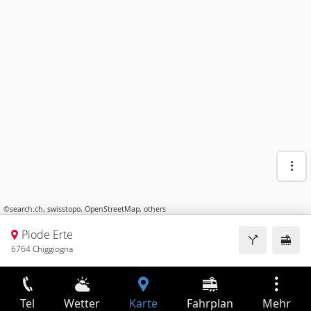
©
search.ch
,
swisstopo
,
OpenStreetMap
,
others
Piode Erte
6764 Chiggiogna
Tel
Wetter
Karte
Fahrplan
Mehr