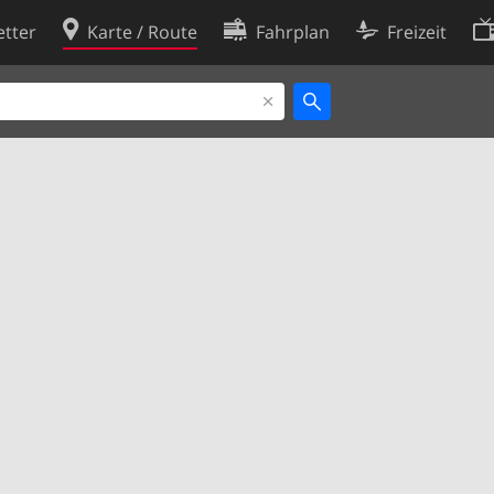
tter
Karte / Route
Fahrplan
Freizeit
Cookie-Richtlinie
ingungen
Cookie-Einstellungen
rklärung
Entwickler