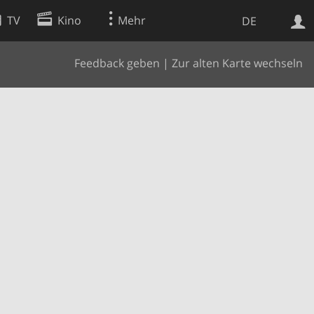
TV
Kino
Mehr
DE
Feedback geben
|
Zur alten Karte wechseln
Websuche
Apps