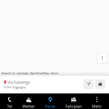
©
search.ch
,
swisstopo
,
OpenStreetMap
,
others
Via Fusnengo
6764 Chiggiogna
Tel
Wetter
Karte
Fahrplan
Mehr