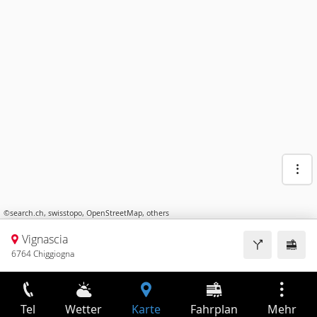
©
search.ch
,
swisstopo
,
OpenStreetMap
,
others
Vignascia
6764 Chiggiogna
Tel
Wetter
Karte
Fahrplan
Mehr