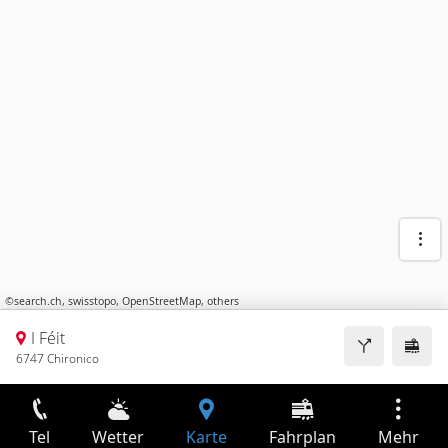
©
search.ch
,
swisstopo
,
OpenStreetMap
,
others
I Féit
6747 Chironico
Tel
Wetter
Karte
Fahrplan
Mehr