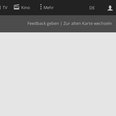
TV
Kino
Mehr
DE
Feedback geben
|
Zur alten Karte wechseln
Websuche
Apps