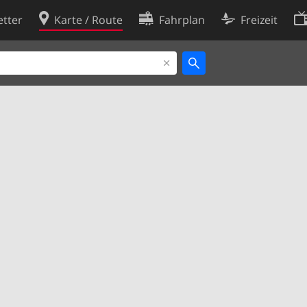
tter
Karte / Route
Fahrplan
Freizeit
Cookie-Richtlinie
ingungen
Cookie-Einstellungen
rklärung
Entwickler