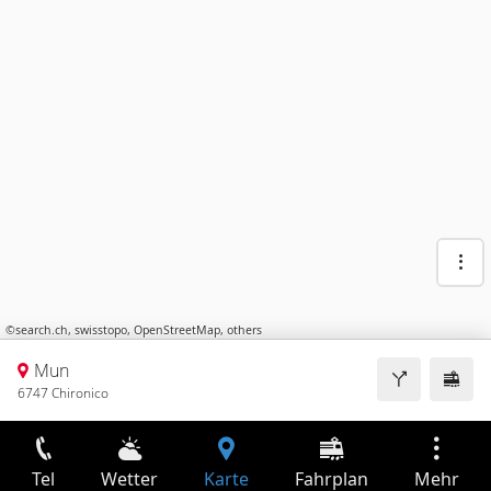
©
search.ch
,
swisstopo
,
OpenStreetMap
,
others
Mun
6747 Chironico
Tel
Wetter
Karte
Fahrplan
Mehr