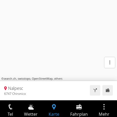
©
search.ch
,
swisstopo
,
OpenStreetMap
,
others
Nalpesc
6747 Chironico
Tel
Wetter
Karte
Fahrplan
Mehr