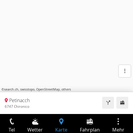
©
search.ch
,
swisstopo
,
OpenStreetMap
,
others
Petinacch
6747 Chironico
Tel
Wetter
Karte
Fahrplan
Mehr