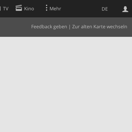
TV
Kino
Mehr
DE
Feedback geben
|
Zur alten Karte wechseln
Websuche
Apps