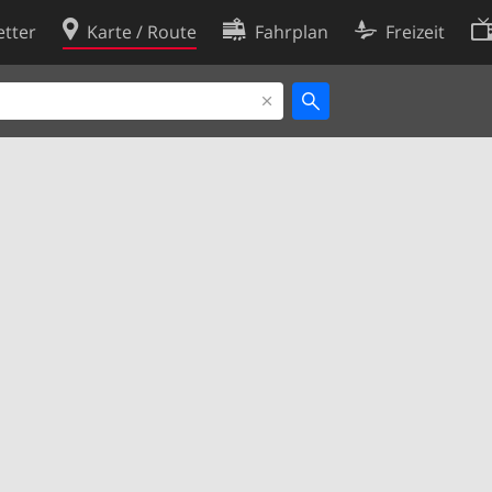
tter
Karte / Route
Fahrplan
Freizeit
Cookie-Richtlinie
ingungen
Cookie-Einstellungen
rklärung
Entwickler