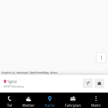
©
search.ch
,
swisstopo
,
OpenStreetMap
,
others
Sgnoi
6747 Chironico
Tel
Wetter
Karte
Fahrplan
Mehr