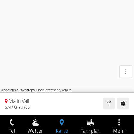
©
search.ch
,
swisstopo
,
OpenStreetMap
,
others
Via In Vall
6747 Chironico
Tel
Wetter
Karte
Fahrplan
Mehr