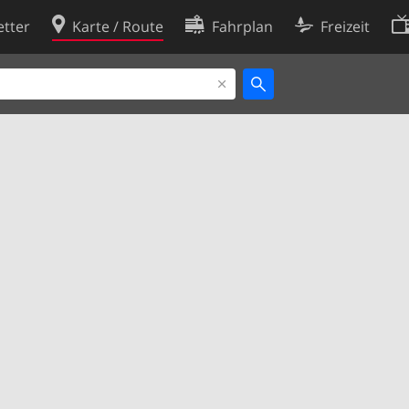
tter
Karte / Route
Fahrplan
Freizeit
Cookie-Richtlinie
ingungen
Cookie-Einstellungen
rklärung
Entwickler