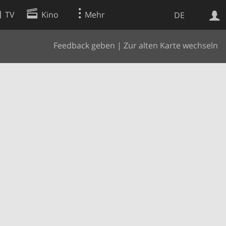
TV
Kino
Mehr
DE
Feedback geben
|
Zur alten Karte wechseln
Websuche
Apps