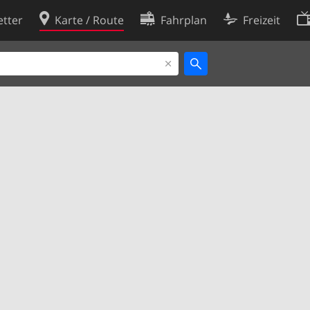
tter
Karte / Route
Fahrplan
Freizeit
Cookie-Richtlinie
ingungen
Cookie-Einstellungen
rklärung
Entwickler