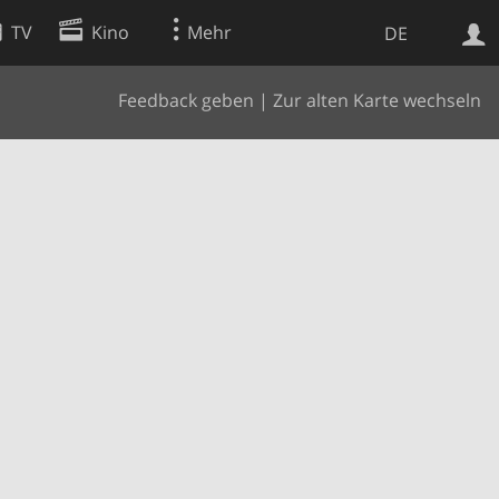
TV
Kino
Mehr
DE
Feedback geben
|
Zur alten Karte wechseln
Websuche
Apps