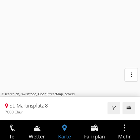
©
search.ch
,
swisstopo
,
OpenStreetMap
,
others
St. Martinsplatz 8
7000 Chur
Tel
Wetter
Karte
Fahrplan
Mehr