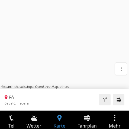
©
search.ch
,
swisstopo
,
OpenStreetMap
,
others
Fò
6959 Cimadera
Tel
Wetter
Karte
Fahrplan
Mehr