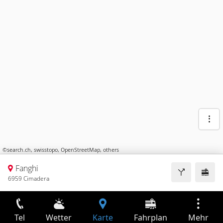
©
search.ch
,
swisstopo
,
OpenStreetMap
,
others
Fanghi
6959 Cimadera
Tel
Wetter
Karte
Fahrplan
Mehr