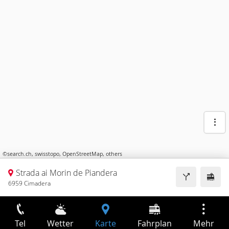
©
search.ch
,
swisstopo
,
OpenStreetMap
,
others
Strada ai Morin de Piandera
6959 Cimadera
Tel
Wetter
Karte
Fahrplan
Mehr