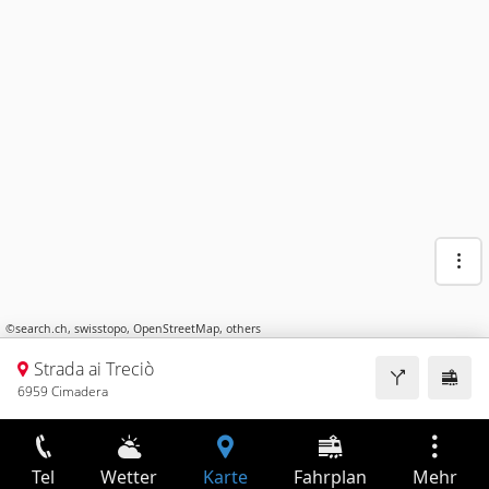
©
search.ch
,
swisstopo
,
OpenStreetMap
,
others
Strada ai Treciò
6959 Cimadera
Tel
Wetter
Karte
Fahrplan
Mehr