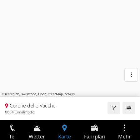
©
search.ch
,
swisstopo
,
OpenStreetMap
,
others
Corone delle Vacche
6684 Cimalmotto
Tel
Wetter
Karte
Fahrplan
Mehr