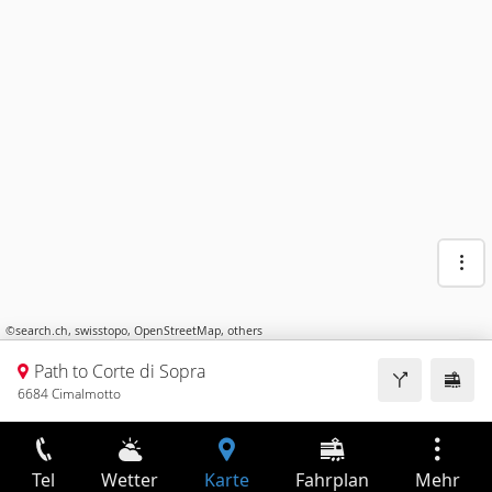
©
search.ch
,
swisstopo
,
OpenStreetMap
,
others
Path to Corte di Sopra
6684 Cimalmotto
Tel
Wetter
Karte
Fahrplan
Mehr