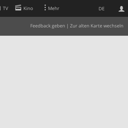
TV
Kino
Mehr
DE
Feedback geben
|
Zur alten Karte wechseln
Websuche
Apps