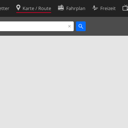
tter
Karte / Route
Fahrplan
Freizeit
Cookie-Richtlinie
ingungen
Cookie-Einstellungen
rklärung
Entwickler