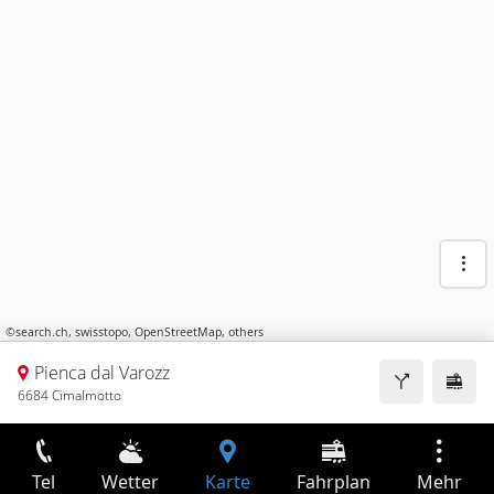
©
search.ch
,
swisstopo
,
OpenStreetMap
,
others
Pienca dal Varozz
6684 Cimalmotto
Tel
Wetter
Karte
Fahrplan
Mehr