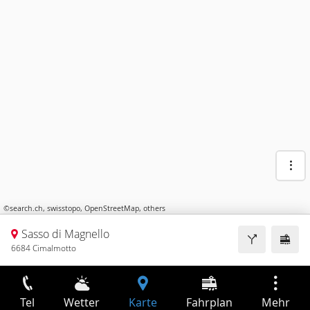
©
search.ch
,
swisstopo
,
OpenStreetMap
,
others
Sasso di Magnello
6684 Cimalmotto
Tel
Wetter
Karte
Fahrplan
Mehr