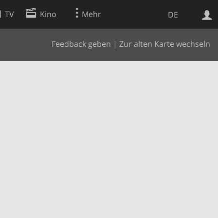
TV
Kino
Mehr
DE
Feedback geben
|
Zur alten Karte wechseln
Websuche
Apps