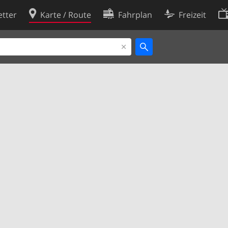
tter
Karte / Route
Fahrplan
Freizeit
Cookie-Richtlinie
ingungen
Cookie-Einstellungen
rklärung
Entwickler