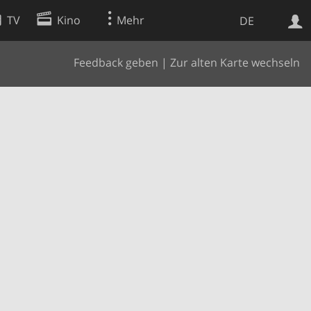
TV
Kino
Mehr
DE
Feedback geben
|
Zur alten Karte wechseln
Websuche
Apps