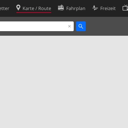
tter
Karte / Route
Fahrplan
Freizeit
Cookie-Richtlinie
ingungen
Cookie-Einstellungen
rklärung
Entwickler