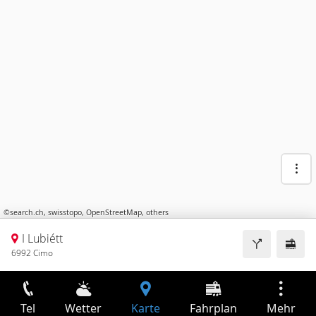
©
search.ch
,
swisstopo
,
OpenStreetMap
,
others
I Lubiétt
6992 Cimo
Tel
Wetter
Karte
Fahrplan
Mehr