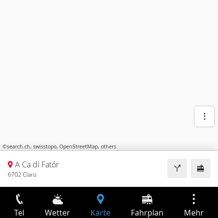
©
search.ch
,
swisstopo
,
OpenStreetMap
,
others
A Ca di Fatór
6702 Claro
Tel
Wetter
Karte
Fahrplan
Mehr