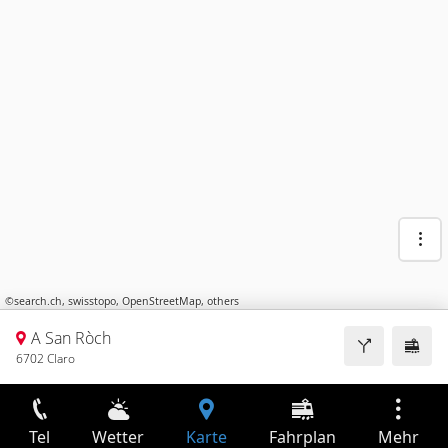
©
search.ch
,
swisstopo
,
OpenStreetMap
,
others
A San Ròch
6702 Claro
Tel
Wetter
Karte
Fahrplan
Mehr