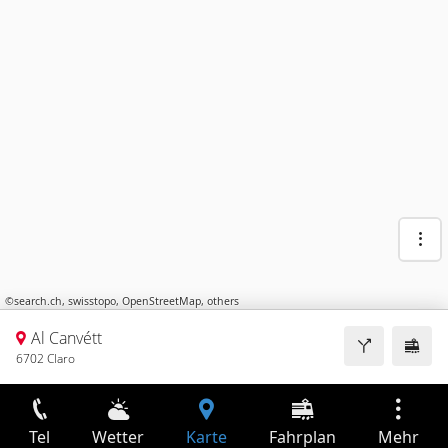
©
search.ch
,
swisstopo
,
OpenStreetMap
,
others
Al Canvétt
6702 Claro
Tel
Wetter
Karte
Fahrplan
Mehr