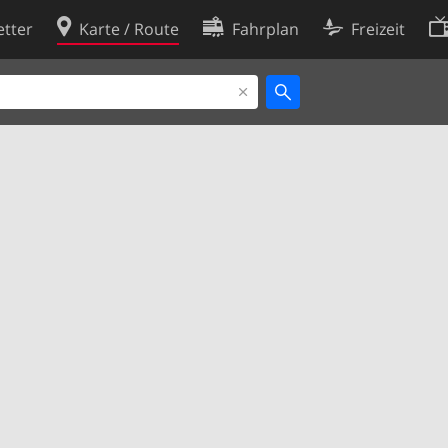
tter
Karte / Route
Fahrplan
Freizeit
Cookie-Richtlinie
ingungen
Cookie-Einstellungen
rklärung
Entwickler