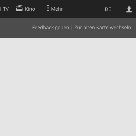
TV
Kino
Mehr
DE
Feedback geben
|
Zur alten Karte wechseln
Websuche
Apps