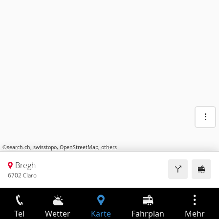
©
search.ch
,
swisstopo
,
OpenStreetMap
,
others
Bregh
6702 Claro
Tel
Wetter
Karte
Fahrplan
Mehr