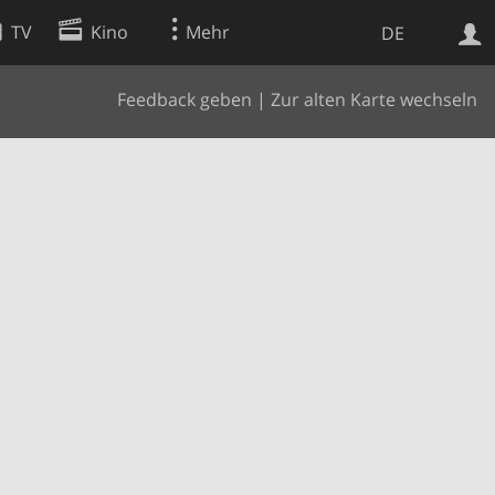
TV
Kino
Mehr
DE
Feedback geben
|
Zur alten Karte wechseln
Websuche
Apps