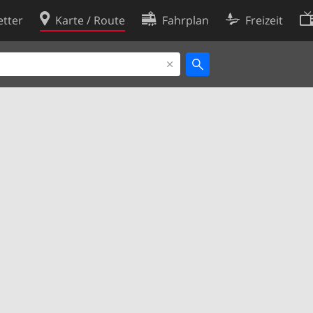
tter
Karte / Route
Fahrplan
Freizeit
Cookie-Richtlinie
ingungen
Cookie-Einstellungen
rklärung
Entwickler