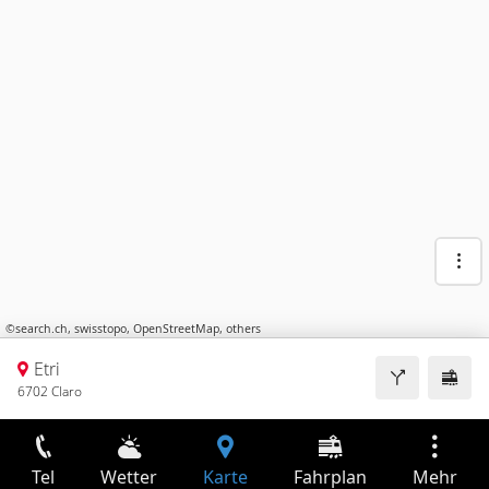
©
search.ch
,
swisstopo
,
OpenStreetMap
,
others
Etri
6702 Claro
Tel
Wetter
Karte
Fahrplan
Mehr