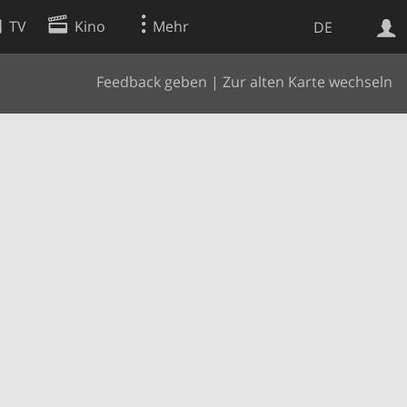
TV
Kino
Mehr
DE
Feedback geben
|
Zur alten Karte wechseln
Websuche
Apps