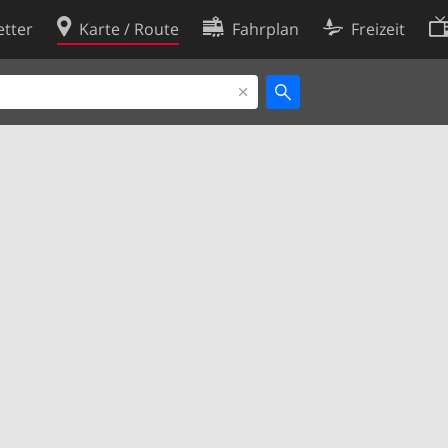
tter
Karte / Route
Fahrplan
Freizeit
Cookie-Richtlinie
ingungen
Cookie-Einstellungen
rklärung
Entwickler