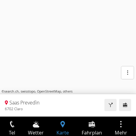
©
search.ch
,
swisstopo
,
OpenStreetMap
,
others
Saas Prevedìn
6702 Claro
Tel
Wetter
Karte
Fahrplan
Mehr