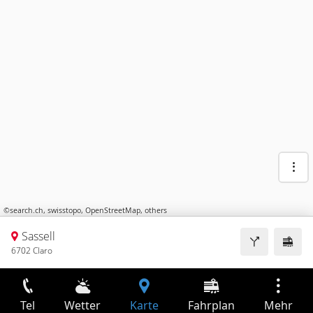
©
search.ch
,
swisstopo
,
OpenStreetMap
,
others
Sassell
6702 Claro
Tel
Wetter
Karte
Fahrplan
Mehr