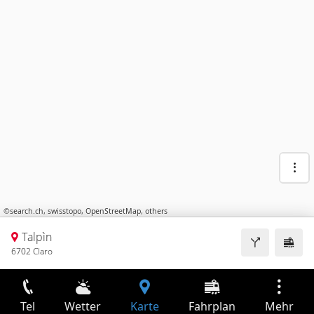
©
search.ch
,
swisstopo
,
OpenStreetMap
,
others
Talpìn
6702 Claro
Tel
Wetter
Karte
Fahrplan
Mehr