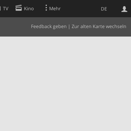
TV
Kino
Mehr
DE
Feedback geben
|
Zur alten Karte wechseln
Websuche
Apps