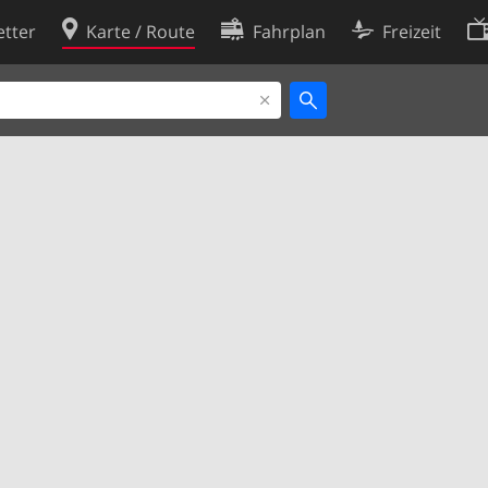
tter
Karte / Route
Fahrplan
Freizeit
Cookie-Richtlinie
ingungen
Cookie-Einstellungen
rklärung
Entwickler