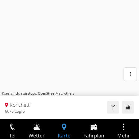
©
search.ch
,
swisstopo
,
OpenStreetMap
,
others
Ronchetti
6678 Coglio
Tel
Wetter
Karte
Fahrplan
Mehr