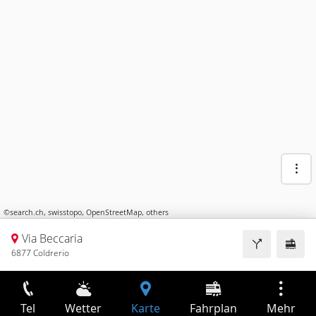
©
search.ch
,
swisstopo
,
OpenStreetMap
,
others
Via Beccaria
6877 Coldrerio
Tel
Wetter
Karte
Fahrplan
Mehr