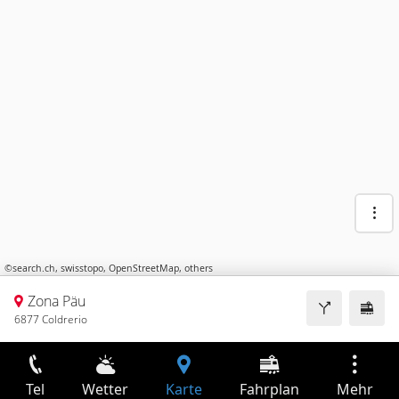
©
search.ch
,
swisstopo
,
OpenStreetMap
,
others
Zona Päu
6877 Coldrerio
Tel
Wetter
Karte
Fahrplan
Mehr