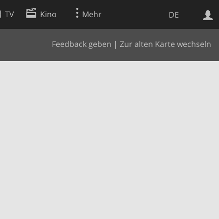
TV
Kino
Mehr
DE
Feedback geben
|
Zur alten Karte wechseln
Websuche
Apps