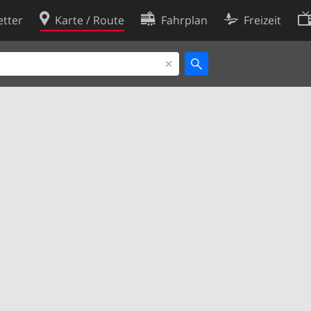
tter
Karte / Route
Fahrplan
Freizeit
Cookie-Richtlinie
ingungen
Cookie-Einstellungen
rklärung
Entwickler