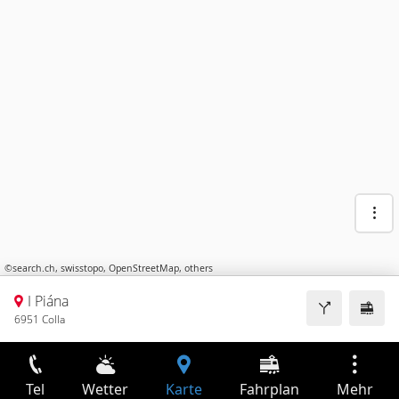
©
search.ch
,
swisstopo
,
OpenStreetMap
,
others
I Piána
6951 Colla
Tel
Wetter
Karte
Fahrplan
Mehr