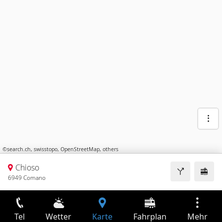
©
search.ch
,
swisstopo
,
OpenStreetMap
,
others
Chioso
6949 Comano
Tel
Wetter
Karte
Fahrplan
Mehr