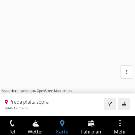
©
search.ch
,
swisstopo
,
OpenStreetMap
,
others
Preda piatta sopra
6949 Comano
Tel
Wetter
Karte
Fahrplan
Mehr